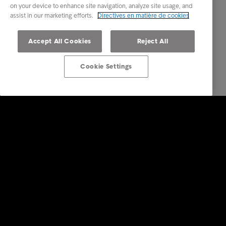
on your device to enhance site navigation, analyze site usage, and
assist in our marketing efforts.
Directives en matière de cookies
Accept All Cookies
Reject All
Cookie Settings
Solutions Entreprises
Nos services
Industries