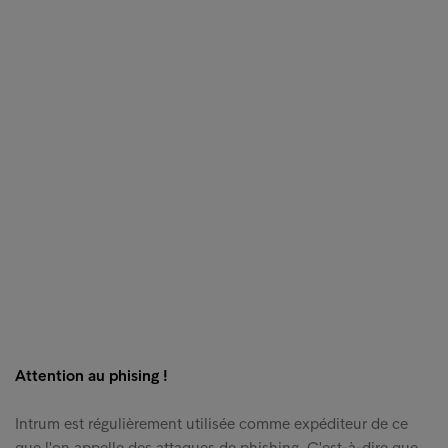
Attention au phising !
Intrum est régulièrement utilisée comme expéditeur de ce
que l'on appelle des attaques de phishing. C'est-à-dire que…