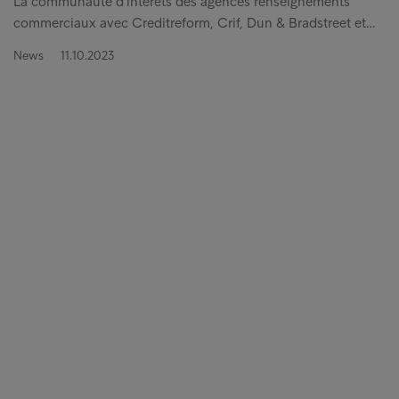
La communauté d'intérêts des agences renseignements
commerciaux avec Creditreform, Crif, Dun & Bradstreet et…
News
11.10.2023