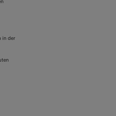
en
 in der
uten