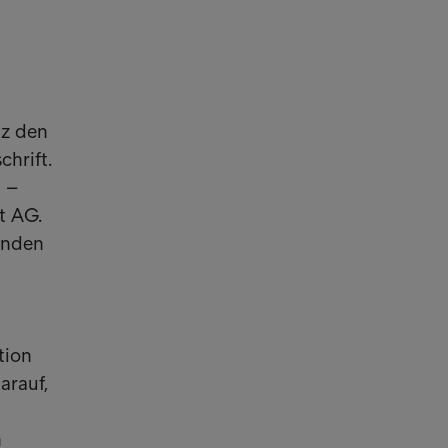
iz den
chrift.
 –
t AG.
unden
tion
arauf,
n