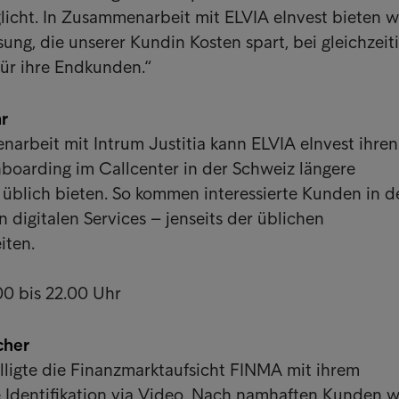
licht. In Zusammenarbeit mit ELVIA eInvest bieten w
sung, die unserer Kundin Kosten spart, bei gleichzeit
ür ihre Endkunden.“
r
rbeit mit Intrum Justitia kann ELVIA eInvest ihren
boarding im Callcenter in der Schweiz längere
 üblich bieten. So kommen interessierte Kunden in d
 digitalen Services – jenseits der üblichen
iten.
bis 22.00 Uhr
cher
lligte die Finanzmarktaufsicht FINMA mit ihrem
 Identifikation via Video. Nach namhaften Kunden 