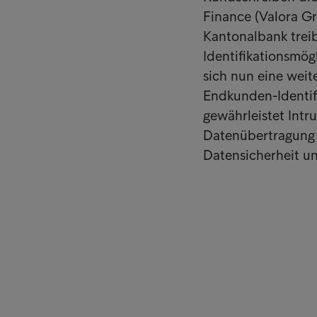
Finance (Valora G
Kantonalbank treib
Identifikationsmög
sich nun eine weit
Endkunden-Identif
gewährleistet Intru
Datenübertragung 
Datensicherheit u
Lösungen für Unternehmen
Quick li