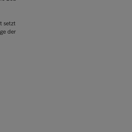
t setzt
ege der
sumenten