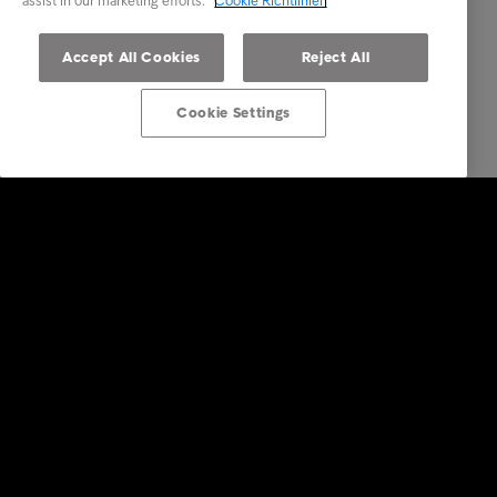
assist in our marketing efforts.
Cookie Richtlinien
Accept All Cookies
Reject All
Cookie Settings
Lösungen für Unternehmen
Dienstleistungen
Branchen