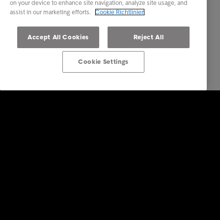
on your device to enhance site navigation, analyze site usage, and
assist in our marketing efforts.
Cookie Richtlinien
Accept All Cookies
Reject All
Cookie Settings
Lösungen für Unternehmen
Dienstleistungen
Branchen