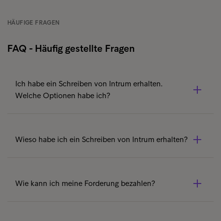
HÄUFIGE FRAGEN
FAQ - Häufig gestellte Fragen
Ich habe ein Schreiben von Intrum erhalten.
Welche Optionen habe ich?
Erfahren Sie
hier
welche Optionen Sie haben.
Wieso habe ich ein Schreiben von Intrum erhalten?
Sie haben eine Dienstleistung oder Ware erhalten und
die Rechnung nicht bezahlt. Der Gläubiger hat uns
Wie kann ich meine Forderung bezahlen?
deshalb beauftragt, das Inkassoverfahren zu
übernehmen und eine Zahlungslösung mit Ihnen zu
Sie können den offenen Betrag entweder mittels der
finden.
dem Schreiben beigefügter QR-Rechnung begleichen