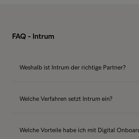
FAQ - Intrum
Weshalb ist Intrum der richtige Partner?
Als jüngster Geschäftszweig von Intrum ist Di
Seit dem Launch konnten für diese Service L
Welche Verfahren setzt Intrum ein?
werden, wodurch Intrum unbestrittener Mark
Schweiz ist.
Von vollautomatisierter Identitätsüberprüfu
Überprüfung mit Unterstützung unserer spezia
Welche Vorteile habe ich mit Digital Onboar
elektronischen Vertragsunterzeichnung biete