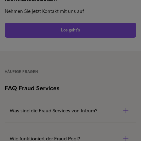
Nehmen Sie jetzt Kontakt mit uns auf
Los geht's
HÄUFIGE FRAGEN
FAQ Fraud Services
Was sind die Fraud Services von Intrum?
Die Fraud Services von Intrum umfassen datenbasierte
Lösungen zur Betrugsprävention. Sie erkennen
Wie funktioniert der Fraud Pool?
verdächtige Identitäten, risikoreiche Gerätezugriffe und