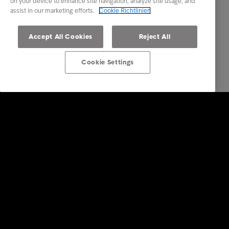
on your device to enhance site navigation, analyze site usage, and
assist in our marketing efforts.
Cookie Richtlinien
Accept All Cookies
Reject All
Cookie Settings
Lösungen für Unternehmen
Dienstleistungen
Branchen