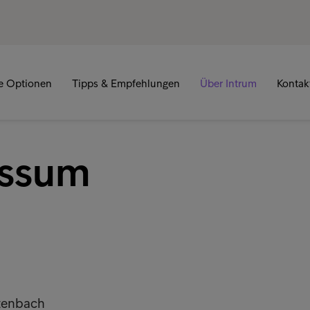
re Optionen
Tipps & Empfehlungen
Über Intrum
Kontak
essum
zenbach