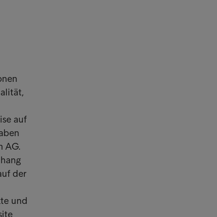
ionen
lität,
ise auf
gaben
m AG.
nhang
auf der
kte und
ite