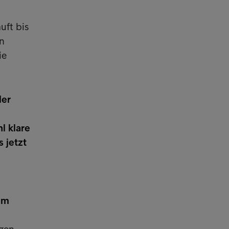
uft bis
n
ie
der
l klare
 jetzt
em