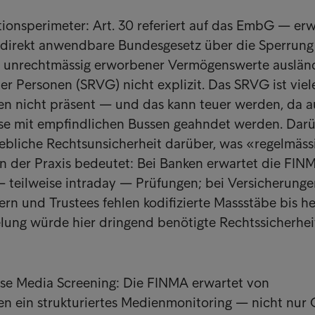
ionsperimeter: Art. 30 referiert auf das EmbG — er
s direkt anwendbare Bundesgesetz über die Sperrun
g unrechtmässig erworbener Vermögenswerte auslän
ter Personen (SRVG) nicht explizit. Das SRVG ist viel
en nicht präsent — und das kann teuer werden, da 
össe mit empfindlichen Bussen geahndet werden. Dar
ebliche Rechtsunsicherheit darüber, was «regelmäss
n der Praxis bedeutet: Bei Banken erwartet die FIN
— teilweise intraday — Prüfungen; bei Versicherunge
n und Trustees fehlen kodifizierte Massstäbe bis he
elung würde hier dringend benötigte Rechtssicherhei
rse Media Screening: Die FINMA erwartet von
en ein strukturiertes Medienmonitoring — nicht nur