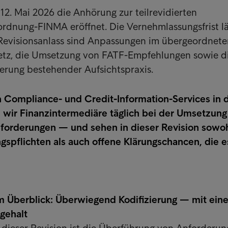
2. Mai 2026 die Anhörung zur teilrevidierten
rdnung-FINMA eröffnet. Die Vernehmlassungsfrist lä
 Revisionsanlass sind Anpassungen im übergeordnete
tz, die Umsetzung von FATF-Empfehlungen sowie d
ierung bestehender Aufsichtspraxis.
n Compliance- und Credit-Information-Services in 
 wir Finanzintermediäre täglich bei der Umsetzung
nforderungen — und sehen in dieser Revision sowoh
spflichten als auch offene Klärungschancen, die es
m Überblick: Überwiegend Kodifizierung — mit ein
gehalt