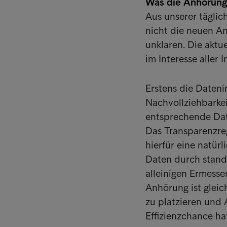
Was die Anhörung j
Aus unserer täglic
nicht die neuen A
unklaren. Die aktue
im Interesse aller I
Erstens die Datenin
Nachvollziehbarkei
entsprechende Dat
Das Transparenzreg
hierfür eine natü
Daten durch standar
alleinigen Ermess
Anhörung ist glei
zu platzieren und 
Effizienzchance hat