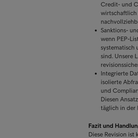
Credit- und C
wirtschaftlic
nachvollziehb
Sanktions- und
wenn PEP-Lis
systematisch 
sind. Unsere 
revisionssiche
Integrierte D
isolierte Abf
und Complianc
Diesen Ansatz 
täglich in der
Fazit und Handlu
Diese Revision ist