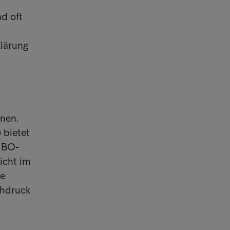
nd oft
Klärung
nen.
 bietet
 UBO-
icht im
ie
chdruck