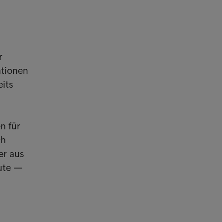
r
ationen
eits
n für
ch
er aus
tute —