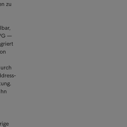
en zu
lbar,
RVG —
griert
ion
durch
ddress-
tung.
ihn
rige