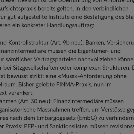
dieser Revision ist die Überführung von Anforderun
ufsichtspraxis bereits gelten, in den verbindlichen
r gut aufgestellte Institute eine Bestätigung des Sta
eren ein konkreter Handlungsauftrag:
nd Kontrollstruktur (Art. 9b neu): Banken, Versicher
inanzintermediäre müssen die Eigentümer- und
tur sämtlicher Vertragsparteien nachvollziehen könn
r bei Sitzgesellschaften oder komplexen Strukturen. 
ist bewusst strikt: eine «Muss»-Anforderung ohne
lraum. Bisher gelebte FINMA-Praxis, nun im
xt verankert.
hmen (Art. 30 neu): Finanzintermediäre müssen
rganisatorische Massnahmen treffen, um Verstösse g
imes nach dem Embargogesetz (EmbG) zu verhindern
er Praxis: PEP- und Sanktionslisten müssen revisions