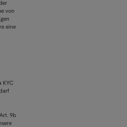
der
me von
igen
re eine
wa KYC
darf
Art. 9b
nsere