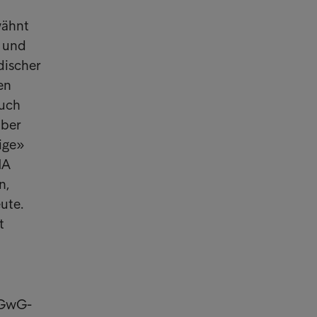
wähnt
g und
discher
en
auch
über
ige»
MA
n,
ute.
t
 GwG-