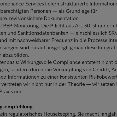
ompliance-Services liefern strukturierte Information
h berechtigten Personen — als Grundlage für
are, revisionsichere Dokumentation.
 PEP-Monitoring: Die Pflicht aus Art. 30 ist nur erfül
ten und Sanktionsdatenbanken — einschliesslich S
und mit nachweisbarer Frequenz in die Prozesse inte
Lösungen sind darauf ausgelegt, genau diese Integrat
r abzubilden.
atenbasis: Wirkungsvolle Compliance entsteht nicht 
ragen, sondern durch die Verknüpfung von Credit-, A
e-Informationen zu einer konsistenten Risikobewer
vertreten wir nicht nur in der Theorie — wir setzen 
 Praxis um.
ngsempfehlung
 kein regulatorisches Housekeeping. Sie macht langjäh