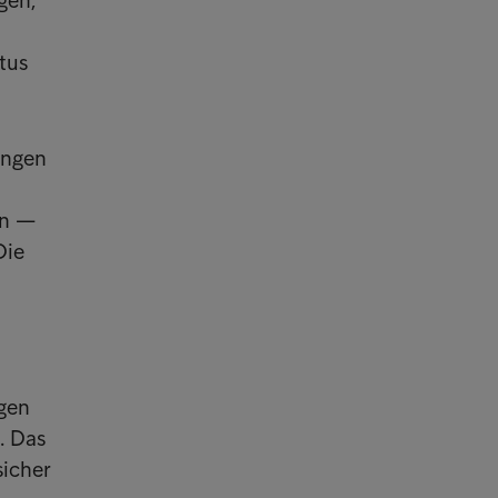
gen,
tus
ungen
en —
Die
egen
. Das
sicher