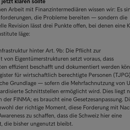
etzt klären sollte
hen Arbeit mit Finanzintermediären wissen wir: Es si
nforderungen, die Probleme bereiten — sondern die
lle Revision lässt drei Punkte offen, bei denen eine 
nstitute läge:
frastruktur hinter Art. 9b: Die Pflicht zur
t von Eigentümerstrukturen setzt voraus, dass
en effizient beschafft und dokumentiert werden kön
ister für wirtschaftlich berechtigte Personen (TJPG)
rliche Grundlage — sofern die Mehrfachnutzung von
disierte Schnittstellen ermöglicht wird. Dies liegt n
en der FINMA; es braucht eine Gesetzesanpassung. D
chwohl der richtige Moment, diese Forderung mit Na
Awareness zu schaffen, dass die Schweiz hier eine
, die bisher ungenutzt bleibt.