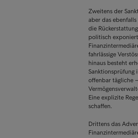
Zweitens der Sankt
aber das ebenfall
die Rückerstattun
politisch exponier
Finanzintermediär
fahrlässige Verst
hinaus besteht erh
Sanktionsprüfung i
offenbar tägliche 
Vermögensverwalter
Eine explizite Reg
schaffen.
Drittens das Adve
Finanzintermediär