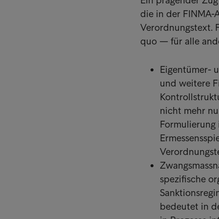
Ein prägender Zug 
die in der FINMA-A
Verordnungstext. Fü
quo — für alle and
Eigentümer- u
und weitere F
Kontrollstruk
nicht mehr nu
Formulierung 
Ermessensspie
Verordnungste
Zwangsmassna
spezifische o
Sanktionsreg
bedeutet in d