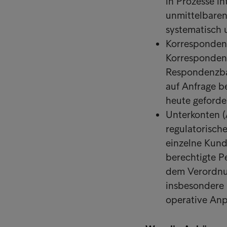
in Prozesse in
unmittelbaren 
systematisch 
Korrespondenz
Korresponden
Respondenzba
auf Anfrage be
heute geforder
Unterkonten (A
regulatorisch
einzelne Kund
berechtigte P
dem Verordnung
insbesondere 
operative Anp