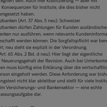
tegriert sein. Auch hier Kodifizierung — aber mit
Konsequenzen für Institute, die dies bisher nicht
umgesetzt haben.
banken (Art. 37 Abs. 5 neu): Schweizer
zbanken dürfen Zahlungen für Kunden ausländische
nken nur ausführen, wenn relevante Kundeninform
schafft werden können. Die Sorgfaltspflicht war ber
t; neu steht sie explizit in der Verordnung.
rt. 65 Abs. 2 Bst. d neu): Hier liegt der eigentliche
e Neuerungsgehalt der Revision. Auch bei Unterkonte
en muss künftig eine Erklärung über die wirtschaftli
erson eingeholt werden. Diese Anforderung war bish
stext nicht klar ableitbar und stellt für viele Insti
im Versicherungs- und Bankensektor — eine echte
assungsaufgabe dar.