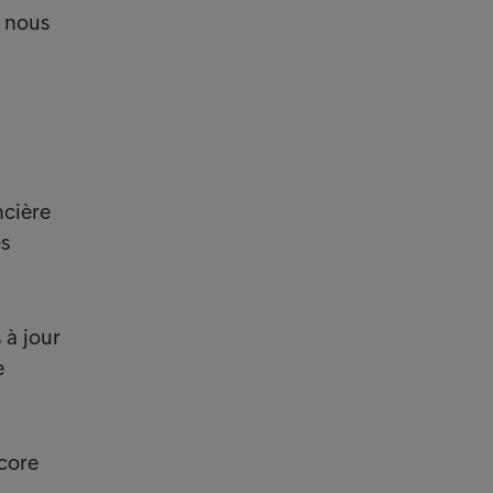
e nous
ncière
es
 à jour
e
Score