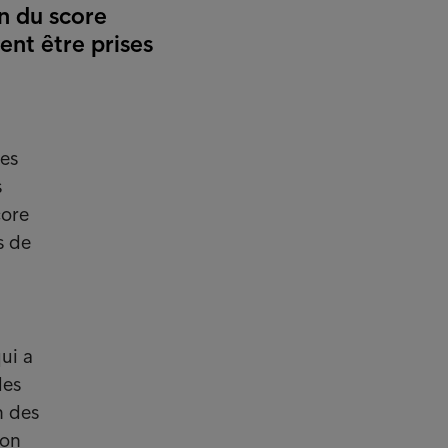
on du score
ent être prises
des
s
core
s de
ui a
les
n des
ion