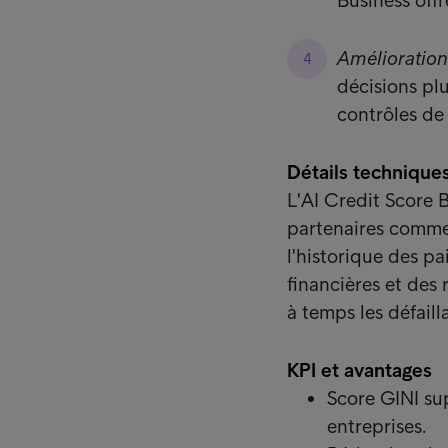
Business off
Amélioration 
décisions pl
contrôles de 
Détails technique
L'AI Credit Score 
partenaires commer
l'historique des p
financières et des 
à temps les défaill
KPI et avantages
Score GINI sup
entreprises.