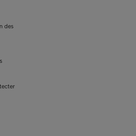
on des
s
tecter