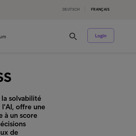
DEUTSCH
FRANÇAIS
Login
rum
ss
a solvabilité
l'AI, offre une
e à un score
écisions
aux de