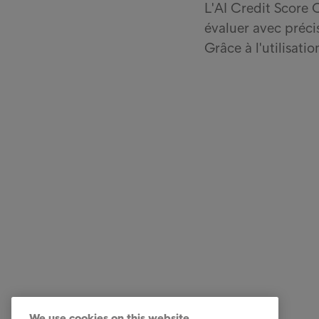
L'AI Credit Score
évaluer avec précis
Grâce à l'utilisati
Solutions Entreprises
Quick li
Nos services
Carrière
We use cookies on this website