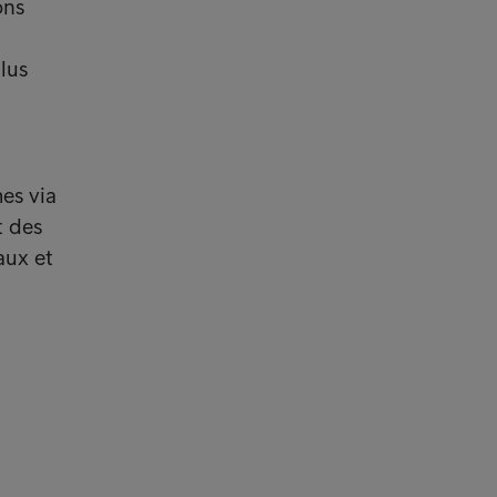
ons
lus
es via
t des
aux et