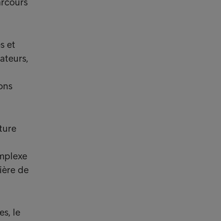
arcours
s et
ateurs,
ons
ture
omplexe
ière de
s, le