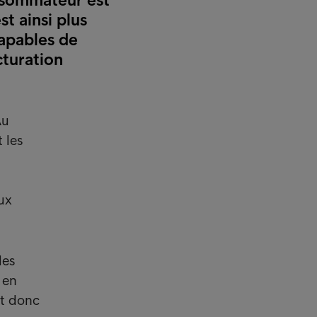
st ainsi plus
capables de
cturation
Au
 les
ux
des
 en
st donc