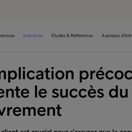
ervices
Industries
Etudes & Références
A propos d'Int
mplication préco
nte le succès du
vrement
client est crucial pour s'assurer que le c