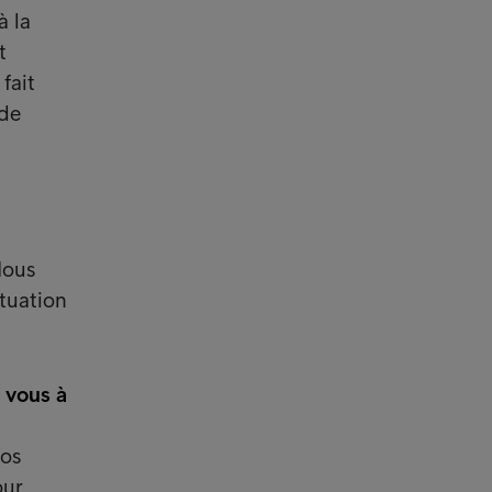
à la
t
fait
 de
Nous
ituation
 vous à
nos
our