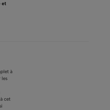
 et
plet à
 les
u
à cet
si