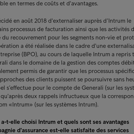
ible en termes de coûts et d'avantages.
cidé en août 2018 d'externaliser auprès d’Intrum le
ins processus de facturation ainsi que les activités 
é du recouvrement pour les segments non-vie et pro
ération a été réalisée dans le cadre d'une externalis
reprise (BPO), au cours de laquelle Intrum a repris t
ali dans le domaine de la gestion des comptes débi
alement permis de garantir que les processus spécifi
 approches des clients puissent se poursuivre sans heu
l s’effectue pour le compte de Generali (sur les sy
t qu'après deux rappels infructueux que la correspo
nom «Intrum» (sur les systèmes Intrum).
a-t-elle choisi Intrum et quels sont ses avantages
gnie d'assurance est-elle satisfaite des services