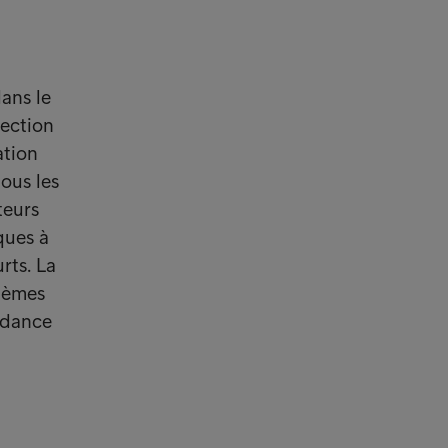
dans le
tection
ation
ous les
teurs
ques à
rts. La
stèmes
ndance