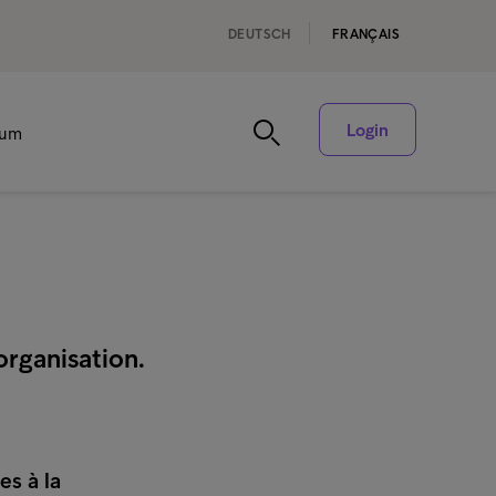
DEUTSCH
FRANÇAIS
Login
rum
organisation.
s à la