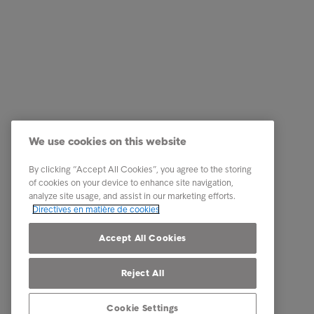
Solutions Entreprises
Quick li
Nos services
Carrière
We use cookies on this website
Industries
Notre éq
Etudes & Références
A propos
By clicking “Accept All Cookies”, you agree to the storing
of cookies on your device to enhance site navigation,
Our locations
analyze site usage, and assist in our marketing efforts.
Directives en matière de cookies
Contact
Accept All Cookies
Reject All
Cookie Settings