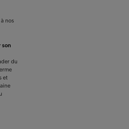
 à nos
r son
eader du
terme
s et
aine
u