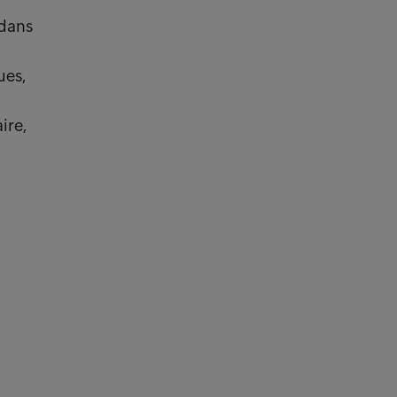
 dans
ues,
ire,