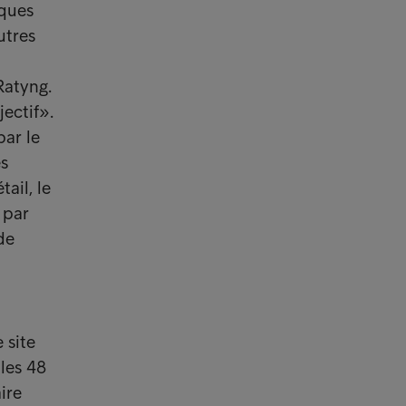
iques
utres
Ratyng.
ectif».
par le
es
ail, le
 par
de
 site
 les 48
ire