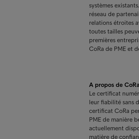
systèmes existants
réseau de partenair
relations étroites 
toutes tailles peu
premières entrepris
CoRa de PME et de 
A propos de CoR
Le certificat num
leur fiabilité sans
certificat CoRa p
PME de manière be
actuellement dispo
matière de confia