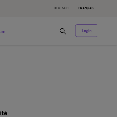
DEUTSCH
FRANÇAIS
Login
rum
ité