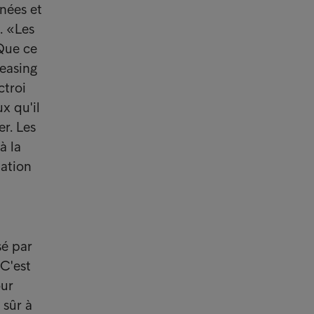
nées et
. «Les
 Que ce
leasing
ctroi
x qu'il
er. Les
à la
uation
sé par
 C'est
our
 sûr à