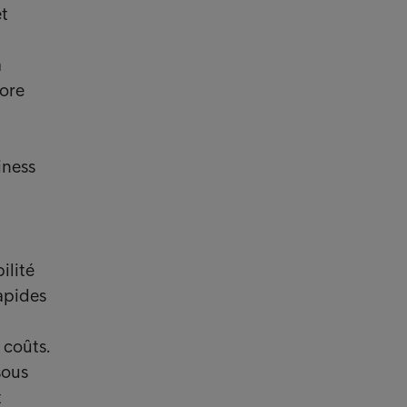
et
a
core
iness
ilité
rapides
 coûts.
sous
t