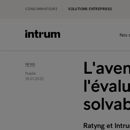
CONSOMMATEURS
SOLUTIONS ENTREPRISES
Nos s
L'ave
NEWS
Publié
l'éval
18.01.2022
solvab
Ratyng et Intru