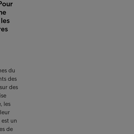
Pour
ne
 les
res
nes du
nts des
sur des
ise
, les
leur
 est un
les de