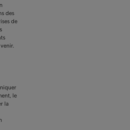
un
ns des
rises de
s
ats
venir.
uniquer
ment, le
r la
n
n