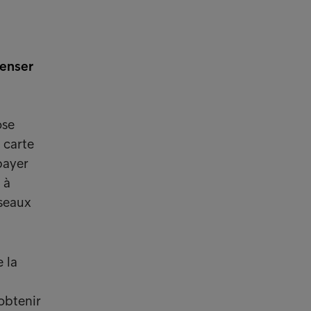
penser
ose
 carte
payer
 à
éseaux
 la
obtenir