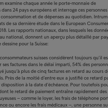
rum examine chaque année le porte-monnaie de
s dans 24 pays européens et interroge ces personnes
e consommation et de dépenses au quotidien. Intrum
tats de sa dernière étude dans le European Consume
8. Les rapports nationaux, dans lesquels les donné
au national, donnent un aperçu plus détaillé par pay
e dessine pour la Suisse:
onsommateurs suisses considèrent toujours qu’il es
 ses factures dans le délai imparti, 54% des person
yé jusqu’à plus de cinq factures en retard au cours d
. Près de la moitié d’entre eux a justifié ce retard pa
disposition à la date d’échéance. Pour toutefois po
 dont le retard de paiement entraîne rapidement des
euses – comme le loyer, les frais de téléphone por
ance ou encore les frais médicaux –, une personne su