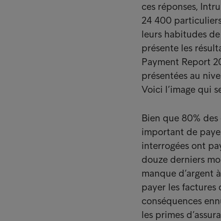
ces réponses, Int
24 400 particulier
leurs habitudes d
présente les résul
Payment Report 201
présentées au nive
Voici l’image qui s
Bien que 80% des c
important de payer
interrogées ont pa
douze derniers mois
manque d’argent à 
payer les factures
conséquences ennuy
les primes d’assur