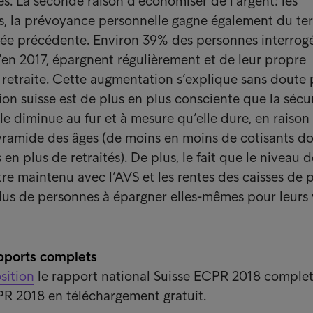
. La seconde raison d’économiser de l’argent: les
s, la prévoyance personnelle gagne également du ter
née précédente. Environ 39% des personnes interrogé
’en 2017, épargnent régulièrement et de leur propre
r retraite. Cette augmentation s’explique sans doute 
ion suisse est de plus en plus consciente que la sécu
le diminue au fur et à mesure qu’elle dure, en raison
pyramide des âges (de moins en moins de cotisants d
en plus de retraités). De plus, le fait que le niveau d
tre maintenu avec l’AVS et les rentes des caisses de 
plus de personnes à épargner elles-mêmes pour leurs
apports complets
sition
le rapport national Suisse ECPR 2018 complet 
R 2018 en téléchargement gratuit.