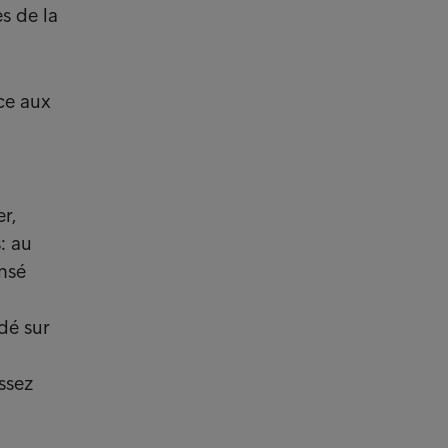
s de la
ace aux
r,
: au
nsé
dé sur
ssez