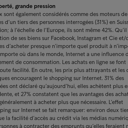
iberté, grande pression
ux sont également considérés comme des moteurs de 
 d’un tiers des personnes interrogées (31%) en Suis
ion; à l’échelle de l’Europe, ils sont même 42%. Qu’il
ition de ses biens sur Facebook, Instagram et Cie et/
lles d’acheter presque n’importe quel produit à n’imp
mporte où dans le monde, Internet a une influence 
ement de consommation. Les achats en ligne se font
ute facilité. En outre, les prix plus attrayants et les
ues encouragent le shopping sur Internet. 31% des
ées ont déclaré qu’aujourd’hui, elles achètent plus e
ente, et 27% constatent que les avantages des acha
généralement à acheter plus que nécessaire. L’effet
ing sur Internet se fait remarquer: environ deux tie
e la facilité d’accès au crédit via les médias numéri
ersonnes à contracter des emprunts qu’elles feraient