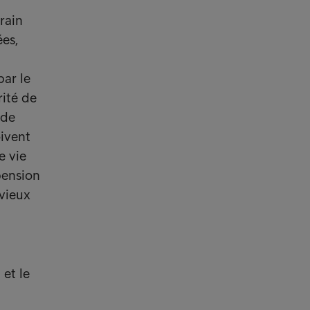
rain
es,
par le
rité de
 de
oivent
e vie
pension
 vieux
et le