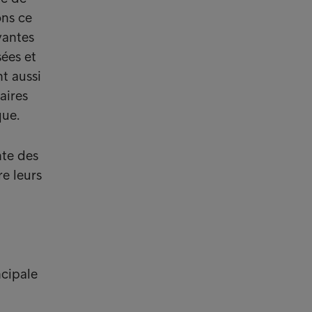
ns ce
vantes
sées et
t aussi
aires
que.
nte des
e leurs
ncipale