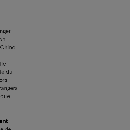
anger
non
 Chine
lle
ité du
ors
trangers
 que
ent
re de