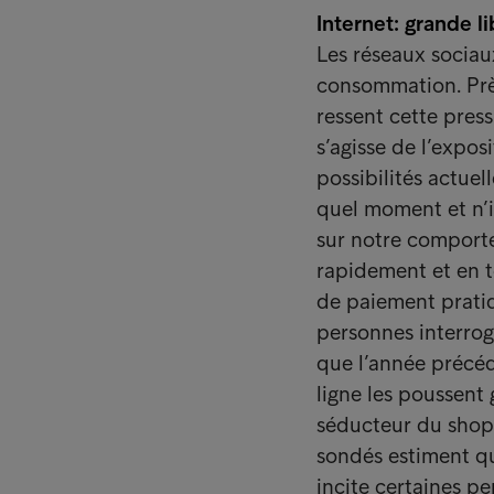
Internet: grande l
Les réseaux socia
consommation. Près
ressent cette press
s’agisse de l’expos
possibilités actue
quel moment et n’i
sur notre comport
rapidement et en to
de paiement pratiq
personnes interrog
que l’année précéd
ligne les poussent 
séducteur du shopp
sondés estiment qu
incite certaines p