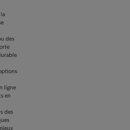
la
se
ou des
orte
durable
 options
n ligne
ts en
rs des
ques
 mieux