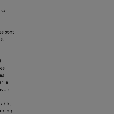
 sur
r
es sont
s.
t
nes
es
r le
uvoir
table,
r cinq