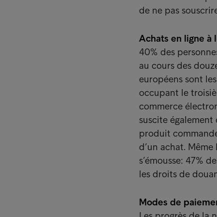
de ne pas souscrire
Achats en ligne à
40% des personnes 
au cours des douze
européens sont les
occupant le troisi
commerce électroni
suscite également 
produit commandé q
d’un achat. Même l’
s’émousse: 47% des
les droits de douan
Modes de paiement
Les progrès de la 