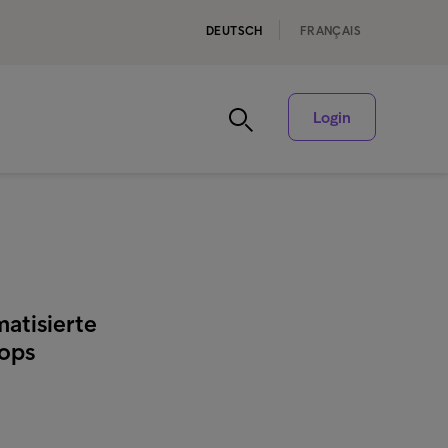
DEUTSCH
FRANÇAIS
Login
atisierte
hops