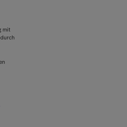
 mit
 durch
en
/