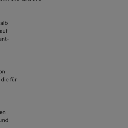
halb
auf
ent-
von
die für
fen
 und