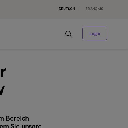
DEUTSCH
FRANÇAIS
Login
r
w
im Bereich
em Sie unsere