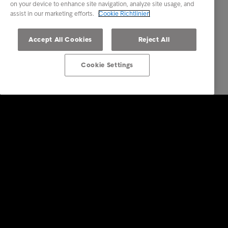
on your device to enhance site navigation, analyze site usage, and
assist in our marketing efforts.
Cookie Richtlinien
Accept All Cookies
Reject All
Cookie Settings
Lösungen für Unternehmen
Dienstleistungen
Branchen