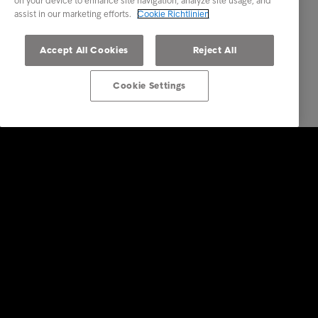
on your device to enhance site navigation, analyze site usage, and
assist in our marketing efforts.
Cookie Richtlinien
Accept All Cookies
Reject All
Cookie Settings
Lösungen für Unternehmen
Dienstleistungen
Branchen