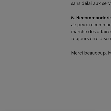
sans délai aux ser
5. Recommanderiez
Je peux recommande
marche des affaire
toujours être disc
Merci beaucoup, M
Solutions Entreprises
Quick li