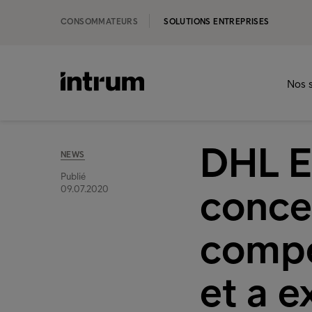
CONSOMMATEURS
SOLUTIONS ENTREPRISES
Nos s
DHL E
NEWS
Publié
conce
09.07.2020
compé
et a e