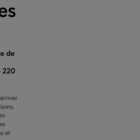
es
se de
e 220
arriver
isons.
en
es
s et