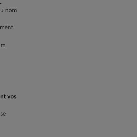
L
 au nom
oment.
rum
ont vos
 se