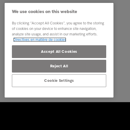
Nos services
Carrière
We use cookies on this website
Industries
Notre éq
Etudes & Références
A propos
By clicking “Accept All Cookies”, you agree to the storing
of cookies on your device to enhance site navigation,
Our locations
analyze site usage, and assist in our marketing efforts.
Directives en matière de cookies
Contact
Accept All Cookies
Reject All
Cookie Settings
© Intrum 2026
Mentions 