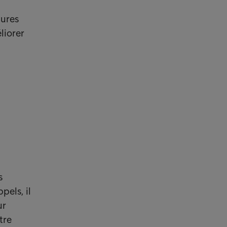
tures
liorer
t
s
pels, il
ur
tre