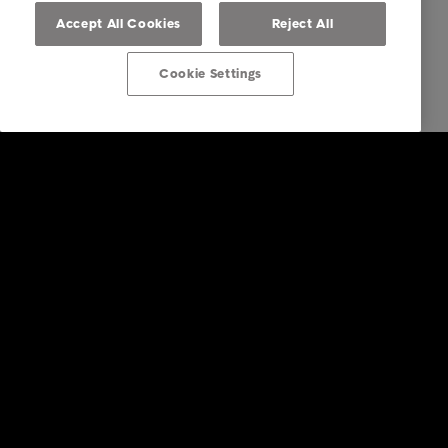
Accept All Cookies
Reject All
Cookie Settings
Lösungen für Unternehmen
Dienstleistungen
Branchen
Studien & Referenzen