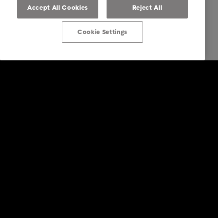
Accept All Cookies
Reject All
Cookie Settings
Lösungen für Unternehmen
Dienstleistungen
Branchen
Studien & Referenzen