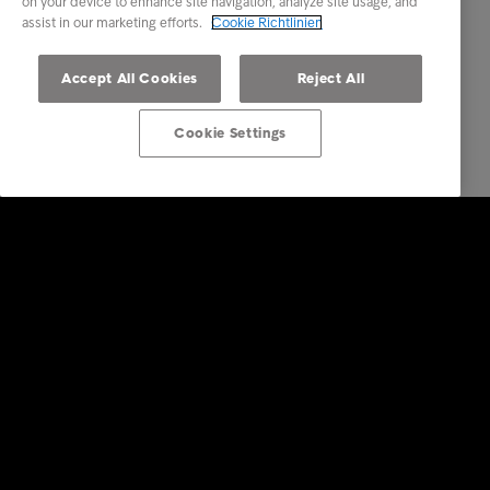
on your device to enhance site navigation, analyze site usage, and
assist in our marketing efforts.
Cookie Richtlinien
Accept All Cookies
Reject All
Cookie Settings
Lösungen für Unternehmen
Dienstleistungen
Branchen