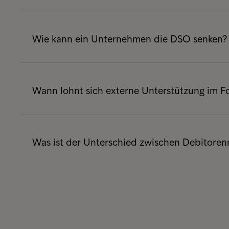
DSO steht für Days Sales Outstanding. Die Ke
Unternehmen durchschnittlich auf Zahlungse
Wie kann ein Unternehmen die DSO senken?
desto mehr Kapital ist in offenen Forderung
Unternehmen können die DSO senken, indem 
ausstellen, Zahlungsbedingungen klar defini
Wann lohnt sich externe Unterstützung im
überwachen und bei Zahlungsverzug frühzeit
Externe Unterstützung ist sinnvoll, wenn viel
Ressourcen fehlen, Kundinnen und Kunden n
Was ist der Unterschied zwischen Debitore
international geltend gemacht werden müsse
Debitorenmanagement umfasst den gesamten
von der Bonitätsprüfung bis zum Zahlungseing
an, wenn Forderungen bereits überfällig si
gewünschten Ergebnis geführt haben.