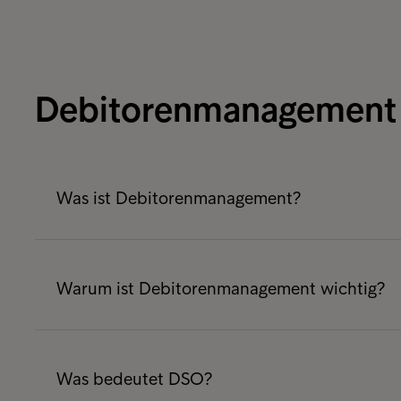
Debitorenmanagement
Was ist Debitorenmanagement?
Debitorenmanagement umfasst alle Prozesse
gehören Bonitätsprüfung, Rechnungsstellung
Warum ist Debitorenmanagement wichtig?
Zahlungserinnerungen, Mahnwesen und die Ü
Forderungsmanagement.
Ein strukturiertes Debitorenmanagement verbe
Zahlungsausfälle und entlastet interne Team
Was bedeutet DSO?
welche Forderungen kritisch sind, und können