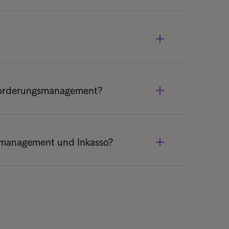
nnzahl zeigt, wie viele Tage ein
ingänge wartet. Je höher die DSO,
en gebunden.
sie Rechnungen zeitnah und korrekt
eren, offene Forderungen regelmässig
 Forderungsmanagement?
ig reagieren.
e Rechnungen überfällig sind, interne
icht mehr reagieren oder Forderungen
nmanagement und Inkasso?
n.
 Prozess rund um offene Forderungen,
ang. Inkasso setzt in der Regel später
nd und interne Massnahmen nicht zum