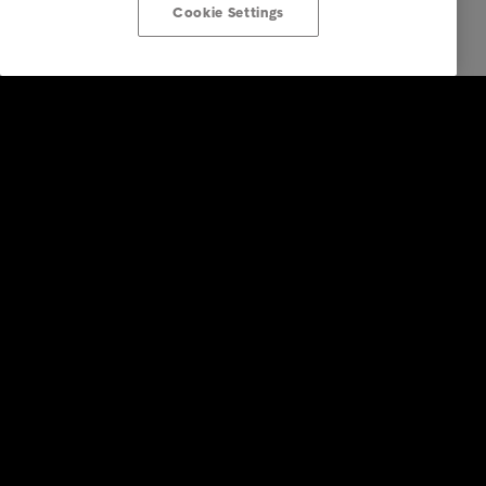
Cookie Settings
Solutions Entreprises
Nos services
Industries
Etudes & Références
Our locations