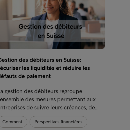
estion des débiteurs en Suisse:
Smart 
écuriser les liquidités et réduire les
pour d
défauts de paiement
confia
a gestion des débiteurs regroupe
Dans l
l'ensemble des mesures permettant aux
consti
ntreprises de suivre leurs créances, de…
essent
Comment
Perspectives financières
Comm