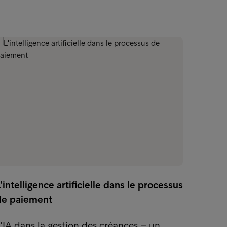
Lorsqu
'intelligence artificielle dans le processus
suffis
de paiement
Le ra
'IA dans la gestion des créances – un
2026» 