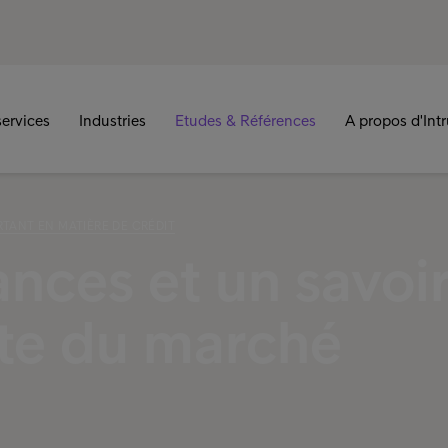
ervices
Industries
Etudes & Références
A propos d'Int
ORTANT EN MATIÈRE DE CRÉDIT
nces et un savoir
inte du marché