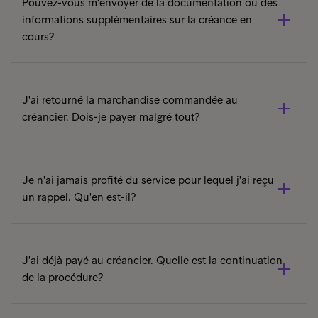
Pouvez-vous m'envoyer de la documentation ou des
renseignements sur la créance.
Contact Service des
informations supplémentaires sur la créance en
consommateurs
cours?
Pour cela, veuillez contacter notre service
consommateurs. Après vous avoir identifié, nous
J'ai retourné la marchandise commandée au
pourrons vous transmettre les documents relatifs à la
créancier. Dois-je payer malgré tout?
créance (copie de facture, de contrat, acte de défaut de
biens, etc.).
Afin que nous puissions clarifier votre retour avec notre
client, veuillez nous envoyer une copie de la quittance
Je n'ai jamais profité du service pour lequel j'ai reçu
de la poste (preuve de renvoi, etc.) en indiquant votre
un rappel. Qu'en est-il?
demande et votre numéro de recouvrement à
inkasso.ch@intrum.com
.
Les documents dont nous disposons permettent de
clarifier la situation. Veuillez contacter notre service des
J'ai déjà payé au créancier. Quelle est la continuation
consommateurs à cet effet. Vous souhaitez contester la
de la procédure?
créance ? Dans ce cas, veuillez remplir le
formulaire
sur
notre site web.
Si vous nous envoyez le justificatif de paiement