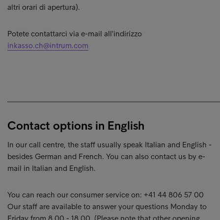
altri orari di apertura).
Potete contattarci via e-mail all'indirizzo
inkasso.ch@intrum.com
______________________________________________________
Contact options in English
In our call centre, the staff usually speak Italian and English -
besides German and French. You can also contact us by e-
mail in Italian and English.
You can reach our consumer service on: +41 44 806 57 00
Our staff are available to answer your questions Monday to
Friday from 8.00 - 18.00. (Please note that other opening