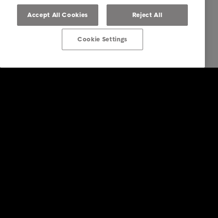
Accept All Cookies
Reject All
Cookie Settings
Consommateurs
Vos options
A propos d'Intrum
Carrière