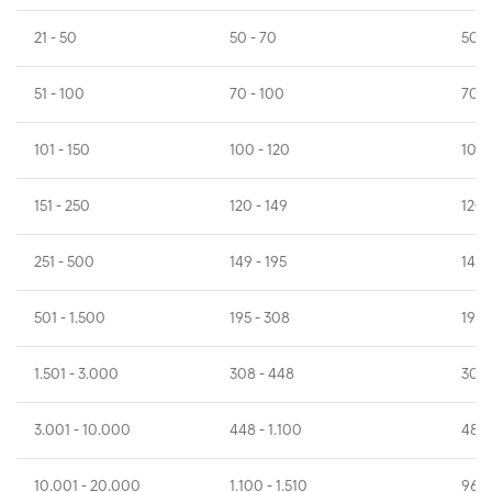
21 - 50
50 - 70
50 -
51 - 100
70 - 100
70 -
101 - 150
100 - 120
100 
151 - 250
120 - 149
120 
251 - 500
149 - 195
149 
501 - 1.500
195 - 308
195 
1.501 - 3.000
308 - 448
308 
3.001 - 10.000
448 - 1.100
488 
10.001 - 20.000
1.100 - 1.510
960 