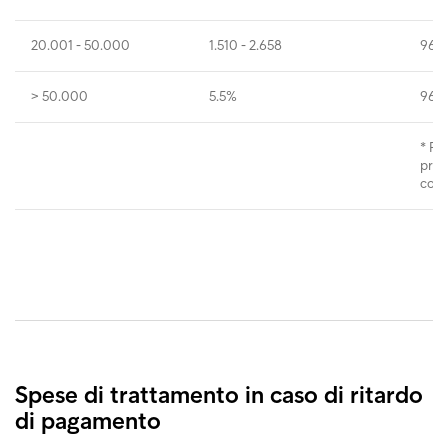
20.001 - 50.000
1.510 - 2.658
960 
> 50.000
5.5%
960 
* Re
proc
cons
Spese di trattamento in caso di ritardo
di pagamento