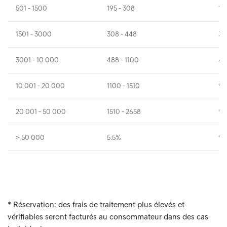
501 - 1500
195 - 308
19
1501 - 3000
308 - 448
30
3001 - 10 000
488 - 1100
48
10 001 - 20 000
1100 - 1510
96
20 001 - 50 000
1510 - 2658
96
> 50 000
5.5%
96
* Réservation: des frais de traitement plus élevés et
vérifiables seront facturés au consommateur dans des cas