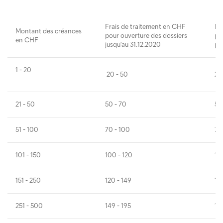
Frais de traitement en CHF
Fr
Montant des créances
pour ouverture des dossiers
po
en CHF
jusqu'au 31.12.2020
pa
1 - 20
20 - 50
20
21 - 50
50 - 70
50
51 - 100
70 - 100
70
101 - 150
100 - 120
10
151 - 250
120 - 149
12
251 - 500
149 - 195
14