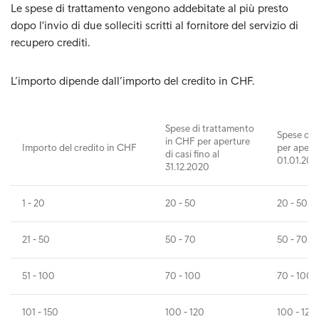
Le spese di trattamento vengono addebitate al più presto
dopo l'invio di due solleciti scritti al fornitore del servizio di
recupero crediti.
L’importo dipende dall’importo del credito in CHF.
Spese di trattamento
Spese di 
in CHF per aperture
Importo del credito in CHF
per apertu
di casi fino al
01.01.202
31.12.2020
1 - 20
20 - 50
20 - 50
21 - 50
50 - 70
50 - 70
51 - 100
70 - 100
70 - 100
101 - 150
100 - 120
100 - 120