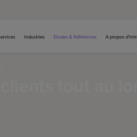
ervices
Industries
Etudes & Références
A propos d'Int
NT
clients tout au l