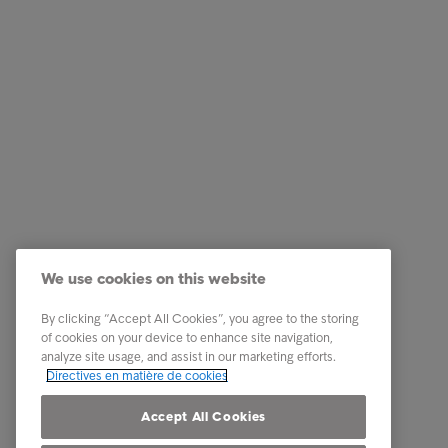
Solutions Entreprises
Quick li
Nos services
Carrière
We use cookies on this website
Industries
Notre éq
Etudes & Références
A propos
By clicking “Accept All Cookies”, you agree to the storing
of cookies on your device to enhance site navigation,
Our locations
analyze site usage, and assist in our marketing efforts.
Directives en matière de cookies
Contact
Accept All Cookies