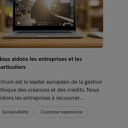
ous aidons les entreprises et les
Digita
articuliers
l'éco
ntrum est le leader européen de la gestion
Dans u
thique des créances et des crédits. Nous
la con
idons les entreprises à recouvrer…
est de
Sustainability
Customer experience
Custo