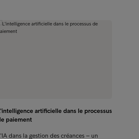
'intelligence artificielle dans le processus
L'appr
de paiement
de vot
'IA dans la gestion des créances – un
Une ri