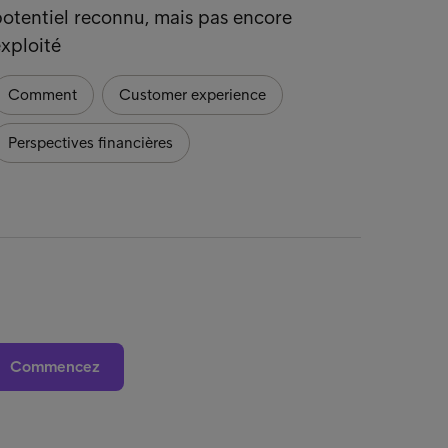
otentiel reconnu, mais pas encore
moyens
xploité
d'Intr
Comment
Customer experience
Custo
Perspectives financières
Commencez