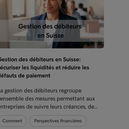
estion des débiteurs en Suisse:
Smart 
écuriser les liquidités et réduire les
pour d
défauts de paiement
confia
a gestion des débiteurs regroupe
Dans l
l'ensemble des mesures permettant aux
consti
ntreprises de suivre leurs créances, de…
essent
Comment
Perspectives financières
Comm