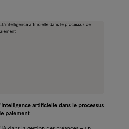
Lorsqu
'intelligence artificielle dans le processus
suffis
de paiement
Le ra
'IA dans la gestion des créances – un
2026» 