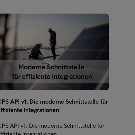
PS API v1: Die moderne Schnittstelle für
Zahlu
ffiziente Integrationen
zum P
PS API v1: Die moderne Schnittstelle für
Zahlun
ffiziente Integrationen
Stabil