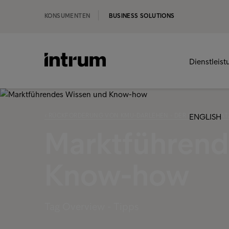
KONSUMENTEN
BUSINESS SOLUTIONS
Dienstleis
‹ RÜCKFORDERUNG VON KMU-DARLEHEN - DER BESTE ANSAT
ENGLISH
Marktführend
Know-how
Tag Overview - Tipps