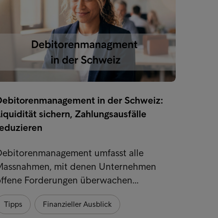
Debitorenmanagement in der Schweiz:
FINMA
iquidität sichern, Zahlungsausfälle
Warum
reduzieren
nicht 
Debitorenmanagement umfasst alle
Die Ei
Massnahmen, mit denen Unternehmen
FINMA 
offene Forderungen überwachen…
Schwei
Tipps
Finanzieller Ausblick
Tipps