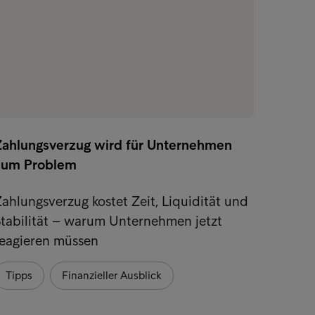
Zahlungsverzug wird für Unternehmen
Warum 
zum Problem
das In
ahlungsverzug kostet Zeit, Liquidität und
Anstat
tabilität – warum Unternehmen jetzt
herumz
reagieren müssen
Spezia
Tipps
Finanzieller Ausblick
Tipps